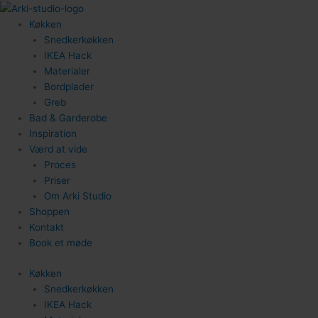
Gå
til
Køkken
indholdet
Snedkerkøkken
IKEA Hack
Materialer
Bordplader
Greb
Bad & Garderobe
Inspiration
Værd at vide
Proces
Priser
Om Arki Studio
Shoppen
Kontakt
Book et møde
Køkken
Snedkerkøkken
IKEA Hack