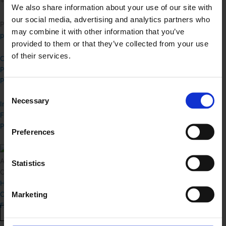
+45 52 11 52 21
We also share information about your use of our site with
our social media, advertising and analytics partners who
Presse henvendelser
may combine it with other information that you’ve
press@arkistudio.dk
provided to them or that they’ve collected from your use
of their services.
Om Arki Studio
Proces
Priser
Consent
Necessary
Selection
Instagram
Facebook
Pinterest
Preferences
Arki Studio
Statistics
CVR Nr: 41292903
Handelsbetingelser
Marketing
Cookiepolitik
FAQ
Vis Kurv
Shop Videre