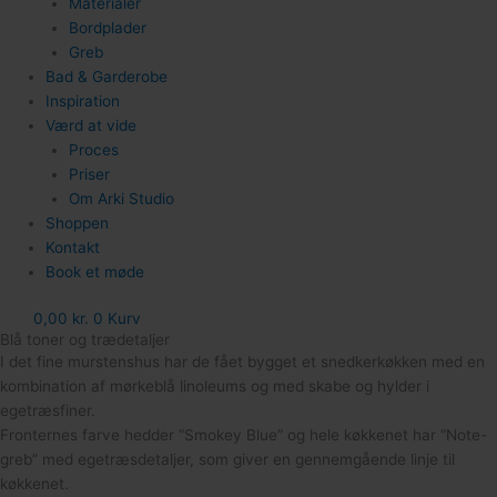
Materialer
Bordplader
Greb
Bad & Garderobe
Inspiration
Værd at vide
Proces
Priser
Om Arki Studio
Shoppen
Kontakt
Book et møde
0,00
kr.
0
Kurv
Blå toner og trædetaljer
I det fine murstenshus har de fået bygget et snedkerkøkken med en
kombination af mørkeblå linoleums og med s
kabe og hylder i
egetræsfiner.
Fronternes farve hedder “Smokey Blue” og h
ele køkkenet har “Note-
greb” med egetræsdetaljer, som giver en gennemgående linje til
køkkenet.