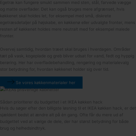
Egetræ kan fungere smukt sammen med sten, stål, farvede vægge
og matte overflader. Det kan også bruges mere afgrænset, hvis
køkkenet skal holdes let, for eksempel med små, diskrete
egetræsdetaljer på højskabe, en køkkenø eller udvalgte fronter, mens
resten af køkkenet holdes mere neutralt med for eksempel malede
fronter.
Overvej samtidig, hvordan træet skal bruges i hverdagen. Områder
tæt på vask, kogeplade og greb bliver udsat for vand, fedt og hyppig
berøring. Her har overfladebehandling, rengøring og materialevalg
stor betydning for, hvordan køkkenet holder sig over tid.
Se vores køkkenmaterialer her
Sådan prioriterer du budgettet i et IKEA køkken hack
Hvis du søger efter den billigste løsning til et IKEA køkken hack, er det
sjældent bedst at ændre alt på én gang. Ofte får du mere ud af
budgettet ved at vælge de dele, der har størst betydning for både
brug og helhedsindtryk.