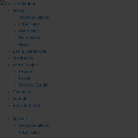
Gå
til
Køkken
indholdet
Snedkerkøkken
IKEA Hack
Materialer
Bordplader
Greb
Bad & Garderobe
Inspiration
Værd at vide
Proces
Priser
Om Arki Studio
Shoppen
Kontakt
Book et møde
Køkken
Snedkerkøkken
IKEA Hack