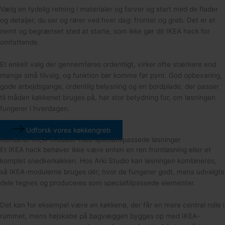
Vælg en tydelig retning i materialer og farver og start med de flader
og detaljer, du ser og rører ved hver dag: fronter og greb. Det er et
nemt og begrænset sted at starte, som ikke gør dit IKEA hack for
omfattende.
Et enkelt valg der gennemføres ordentligt, virker ofte stærkere end
mange små tilvalg, og funktion bør komme før pynt. God opbevaring,
gode arbejdsgange, ordentlig belysning og en bordplade, der passer
til måden køkkenet bruges på, har stor betydning for, om løsningen
fungerer i hverdagen.
Udforsk vores køkkengreb
Kombiner IKEA-moduler med specialtilpassede løsninger
Et IKEA hack behøver ikke være enten en ren frontløsning eller et
komplet snedkerkøkken. Hos Arki Studio kan løsningen kombineres,
så IKEA-modulerne bruges dér, hvor de fungerer godt, mens udvalgte
dele tegnes og produceres som specialtilpassede elementer.
Det kan for eksempel være en køkkenø, der får en mere central rolle i
rummet, mens højskabe på bagvæggen bygges op med IKEA-