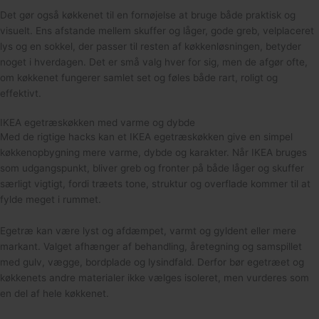
Det gør også køkkenet til en fornøjelse at bruge både praktisk og
visuelt. Ens afstande mellem skuffer og låger, gode greb, velplaceret
lys og en sokkel, der passer til resten af køkkenløsningen, betyder
noget i hverdagen. Det er små valg hver for sig, men de afgør ofte,
om køkkenet fungerer samlet set og føles både rart, roligt og
effektivt.
IKEA egetræskøkken med varme og dybde
Med de rigtige hacks kan et IKEA egetræskøkken give en simpel
køkkenopbygning mere varme, dybde og karakter. Når IKEA bruges
som udgangspunkt, bliver greb og fronter på både låger og skuffer
særligt vigtigt, fordi træets tone, struktur og overflade kommer til at
fylde meget i rummet.
Egetræ kan være lyst og afdæmpet, varmt og gyldent eller mere
markant. Valget afhænger af behandling, åretegning og samspillet
med gulv, vægge, bordplade og lysindfald. Derfor bør egetræet og
køkkenets andre materialer ikke vælges isoleret, men vurderes som
en del af hele køkkenet.