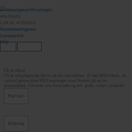
Arki Studio
CVR Nr: 41292903
Handelsbetingelser
Cookiepolitik
FAQ
Vis Kurv
Shop Videre
Få et tilbud
Få et uforpligtende tilbud på dit nye køkken. Er det IKEA Hack, så
upload gerne dine IKEA tegninger med fronter på og en
produktliste. Informér om materiale og evt. greb i noten nedenfor.