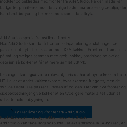
moduler og beklædes med fronter fra Arki Studio. På den måde kan
budgettet prioriteres mod de synlige flader, materialer og detaljer, der
har størst betydning for køkkenets samlede udtryk.
Arki Studios specialfremstillede fronter
Hos Arki Studio kan du få fronter, sidepaneler og afslutninger, der
passer til et nyt eller eksisterende IKEA-køkken. Fronterne fremstilles
på mål og vælges sammen med greb, sokkel, bordplade og øvrige
detaljer, så køkkenet får et mere samlet udtryk.
Løsningen kan også være relevant, hvis du har et nyere køkken fra fx
HTH eller et andet køkkensystem, hvor skabene fungerer, men de
synlige flader ikke passer til resten af boligen. Her kan nye fronter og
sidebeklædninger give køkkenet en tydeligere materialitet uden at
udskifte hele opbygningen.
Køkkenlåger og -fronter fra Arki Studio
Fra IKEA-plan til færdigt køkken med Arki Studio
Arki Studio kan tage udgangspunkt i et eksisterende IKEA-køkken, en