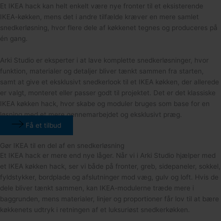
Et IKEA hack kan helt enkelt være nye fronter til et eksisterende
IKEA-køkken, mens det i andre tilfælde kræver en mere samlet
snedkerløsning, hvor flere dele af køkkenet tegnes og produceres på
én gang.
Arki Studio er eksperter i at lave komplette snedkerløsninger, hvor
funktion, materialer og detaljer bliver tænkt sammen fra starten,
samt at give et eksklusivt snedkerlook til et IKEA køkken, der allerede
er valgt, monteret eller passer godt til projektet. Det er det klassiske
IKEA køkken hack, hvor skabe og moduler bruges som base for en
løsning med et mere gennemarbejdet og eksklusivt præg.
Få et tilbud
Gør IKEA til en del af en snedkerløsning
Et IKEA hack er mere end nye låger. Når vi i Arki Studio hjælper med
et IKEA køkken hack, ser vi både på fronter, greb, sidepaneler, sokkel,
fyldstykker, bordplade og afslutninger mod væg, gulv og loft. Hvis de
dele bliver tænkt sammen, kan IKEA-modulerne træde mere i
baggrunden, mens materialer, linjer og proportioner får lov til at bære
køkkenets udtryk i retningen af et luksuriøst snedkerkøkken.