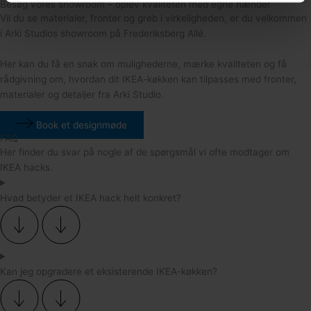
Besøg vores showroom – oplev kvaliteten med egne hænder
Vil du se materialer, fronter og greb i virkeligheden, er du velkommen
i Arki Studios showroom på Frederiksberg Allé.
Her kan du få en snak om mulighederne, mærke kvaliteten og få
rådgivning om, hvordan dit IKEA-køkken kan tilpasses med fronter,
materialer og detaljer fra Arki Studio.
Book et designmøde
FAQ
Her finder du svar på nogle af de spørgsmål vi ofte modtager om
IKEA hacks.
Hvad betyder et IKEA hack helt konkret?
Kan jeg opgradere et eksisterende IKEA-køkken?