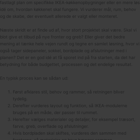
fastlagt plan om specifikke IKEA-køkkenopbygninger eller en mere løs
idé om, hvordan køkkenet skal fungere. Vi vurderer mål, rum, behov
og de skabe, der eventuelt allerede er valgt eller monteret.
Næste skridt er at finde ud af, hvor stort projektet skal være. Skal vi
blot give et tilbud på nye fronter og greb? Eller giver det bedre
mening at tænke hele vejen rundt og tegne en samlet løsning, hvor vi
også tager sidepaneler, sokkel, bordplade og afslutninger med i
planen? Det er en god idé at få sporet ind på fra starten, da det har
betydning for både budgettet, processen og det endelige resultat.
En typisk proces kan se sådan ud:
Først afklares stil, behov og rammer, så retningen bliver
tydelig.
Derefter vurderes layout og funktion, så IKEA-modulerne
bruges på en måde, der passer til rummet.
Herefter vælges materialer og detaljer, for eksempel træsort,
farve, greb, overflade og afslutninger.
Hvis bordpladen skal skiftes, vurderes den sammen med
fronterne, så materialer og brug hænger sammen.