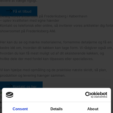
lettere at vælge rigtigt.
Få et tilbud
Besøg vores showroom på Frederiksberg i København
– oplev kvaliteten med egne hænder
Kontakt os telefonisk eller online, så inviterer vores arkitekter dig forbi
showroomet på Frederiksberg Allé.
Her kan du se og mærke materialerne, fornemme detaljerne og få en
bedre idé om, hvordan dit køkken kan tage form. Vi rådgiver også om,
hvordan du kan få mest muligt ud af dit eksisterende køkken, og
hvilke dele der med fordel kan tilpasses eller speciallaves.
Vi kan hjælpe med opmåling og de praktiske næste skridt, så plan,
produktion og levering hænger sammen.
Kontakt os her
Spørgsmål og svar om snedkerkøkkener fra Arki Studio
Hvad er forskellen på et snedkerkøkken og et standardkøkken?
Consent
Details
About