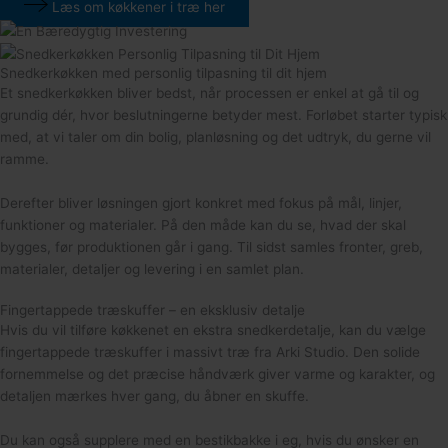
Læs om køkkener i træ her
Snedkerkøkken med personlig tilpasning til dit hjem
Et snedkerkøkken bliver bedst, når processen er enkel at gå til og
grundig dér, hvor beslutningerne betyder mest. Forløbet starter typisk
med, at vi taler om din bolig, planløsning og det udtryk, du gerne vil
ramme.
Derefter bliver løsningen gjort konkret med fokus på mål, linjer,
funktioner og materialer. På den måde kan du se, hvad der skal
bygges, før produktionen går i gang. Til sidst samles fronter, greb,
materialer, detaljer og levering i en samlet plan.
Fingertappede træskuffer – en eksklusiv detalje
Hvis du vil tilføre køkkenet en ekstra snedkerdetalje, kan du vælge
fingertappede træskuffer i massivt træ fra Arki Studio. Den solide
fornemmelse og det præcise håndværk giver varme og karakter, og
detaljen mærkes hver gang, du åbner en skuffe.
Du kan også supplere med en bestikbakke i eg, hvis du ønsker en