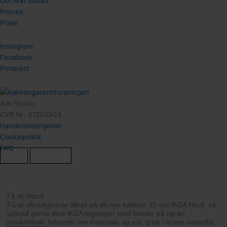
Om Arki Studio
Proces
Priser
Instagram
Facebook
Pinterest
Arki Studio
CVR Nr: 41292903
Handelsbetingelser
Cookiepolitik
FAQ
Vis Kurv
Shop Videre
Få et tilbud
Få et uforpligtende tilbud på dit nye køkken. Er det IKEA Hack, så
upload gerne dine IKEA tegninger med fronter på og en
produktliste. Informér om materiale og evt. greb i noten nedenfor.