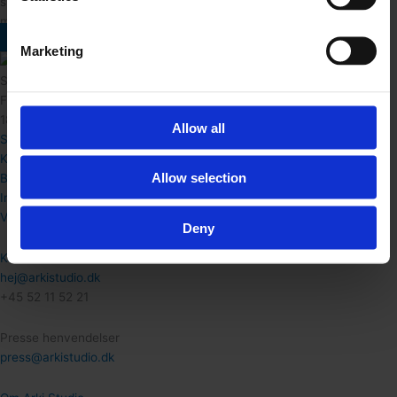
special-inventar er det også muligt at kombinere IKEA-hack med en
mere skræddersyet løsning.
Læs mere om vores IKEA hacks
Marketing
Showroom
Frederiksberg Allé 15 st tv.
1820 Frederiksberg
Allow all
Shop
Køkken
Allow selection
Bad & Garderobe
Inspiration
Værd at vide
Deny
Kontakt
hej@arkistudio.dk
+45 52 11 52 21
Presse henvendelser
press@arkistudio.dk