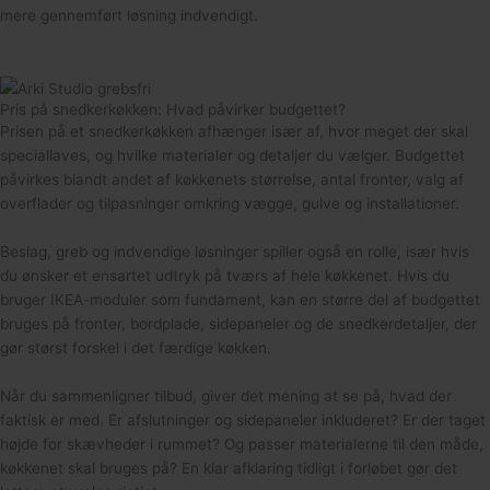
mere gennemført løsning indvendigt.
Pris på snedkerkøkken: Hvad påvirker budgettet?
Prisen på et snedkerkøkken afhænger især af, hvor meget der skal
speciallaves, og hvilke materialer og detaljer du vælger. Budgettet
påvirkes blandt andet af køkkenets størrelse, antal fronter, valg af
overflader og tilpasninger omkring vægge, gulve og installationer.
Beslag, greb og indvendige løsninger spiller også en rolle, især hvis
du ønsker et ensartet udtryk på tværs af hele køkkenet. Hvis du
bruger IKEA-moduler som fundament, kan en større del af budgettet
bruges på fronter, bordplade, sidepaneler og de snedkerdetaljer, der
gør størst forskel i det færdige køkken.
Når du sammenligner tilbud, giver det mening at se på, hvad der
faktisk er med. Er afslutninger og sidepaneler inkluderet? Er der taget
højde for skævheder i rummet? Og passer materialerne til den måde,
køkkenet skal bruges på? En klar afklaring tidligt i forløbet gør det