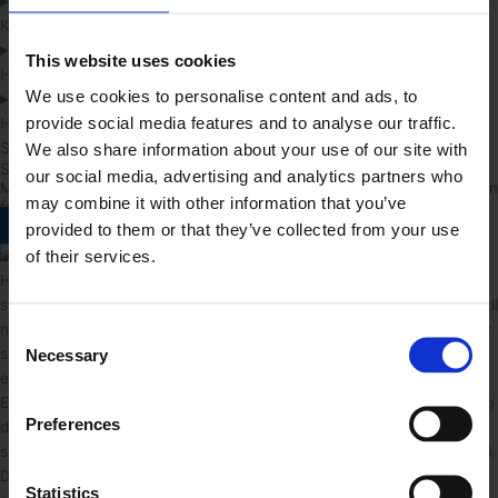
Kan man få et snedkerkøkken med IKEA-skabe?
This website uses cookies
Hvad påvirker prisen på et snedkerkøkken mest?
We use cookies to personalise content and ads, to
provide social media features and to analyse our traffic.
Hvordan kommer jeg i gang med mit nye snedkerkøkken fra Arki
We also share information about your use of our site with
Studio?
Snedkerhack
our social media, advertising and analytics partners who
Med Arki Studio IKEA Hack kan du også forvandle et standard-køkken
may combine it with other information that you’ve
fra fx IKEA, HTH o.l. til et elegant og unikt rum
provided to them or that they’ve collected from your use
Få et tilbud
of their services.
Hos Arki Studio er vi specialiserede i at udføre komplette
snedkerkøkkener, men vi udvikler også fronter og sidebeklædninger til
nuværende eller nye køkkenkabinetter. Da alle Arki Studios fronter er
Consent
specialfremstillede, kan vi producere dem til montering på for
Necessary
Selection
eksempel IKEAs kabinetter.
En af fordelene ved Arki Studios hack-løsninger er, udover kvalitet og
Preferences
design, at det er muligt at kombinere de forskellige løsninger til én
samlet løsning, som imødeser både design, funktionalitet og økonomi.
Da Arki Studio både kan levere skræddersyede snedkerkøkkener og
Statistics