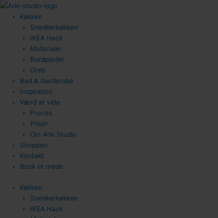
Gå
til
Køkken
indholdet
Snedkerkøkken
IKEA Hack
Materialer
Bordplader
Greb
Bad & Garderobe
Inspiration
Værd at vide
Proces
Priser
Om Arki Studio
Shoppen
Kontakt
Book et møde
Køkken
Snedkerkøkken
IKEA Hack