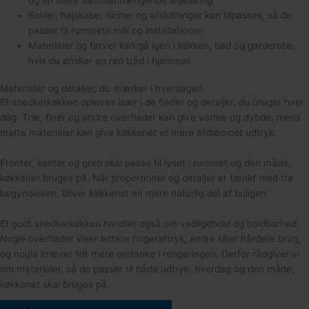
og en mere sammenhængende linjeføring
Sokler, højskabe, nicher og afslutninger kan tilpasses, så de
passer til rummets mål og installationer
Materialer og farver kan gå igen i køkken, bad og garderobe,
hvis du ønsker en rød tråd i hjemmet
Materialer og detaljer, du mærker i hverdagen
Et snedkerkøkken opleves især i de flader og detaljer, du bruger hver
dag. Træ, finér og andre overflader kan give varme og dybde, mens
matte materialer kan give køkkenet et mere afdæmpet udtryk.
Fronter, kanter og greb skal passe til lyset i rummet og den måde,
køkkenet bruges på. Når proportioner og detaljer er tænkt med fra
begyndelsen, bliver køkkenet en mere naturlig del af boligen.
Et godt snedkerkøkken handler også om vedligehold og holdbarhed.
Nogle overflader viser lettere fingeraftryk, andre tåler hårdere brug,
og nogle kræver lidt mere omtanke i rengøringen. Derfor rådgiver vi
om materialer, så de passer til både udtryk, hverdag og den måde,
køkkenet skal bruges på.