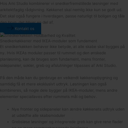
Hos Arki Studio kombinerer vi snedkerfremstillede løsninger med
arkitektfaglig rådgivning. Køkkenet skal nemlig ikke kun se godt ud.
Det skal også fungere i hverdagen, passe naturligt til boligen og tåle
den brug, det bliver en del af.
Kontakt os
Snedkerkøkkener med IKEA-moduler som fundament
Et snedkerkøkken behøver ikke betyde, at alle skabe skal bygges på
ny. Hvis IKEAs moduler passer til rummet og den ønskede
planløsning, kan de bruges som fundament, mens fronter,
sidepaneler, sokler, greb og afslutninger tilpasses af Arki Studio.
På den måde kan du genbruge en velkendt køkkenopbygning og
samtidig få et mere eksklusivt udtryk. Løsningen kan også
kombineres, så nogle dele bygger på IKEA-moduler, mens andre
elementer speciallaves efter rummets mål og behov.
Nye fronter og sidepaneler kan ændre køkkenets udtryk uden
at udskifte alle skabsmoduler
Grebsløse løsninger og integrerede greb kan give rene flader