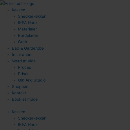
Gå
til
Køkken
indholdet
Snedkerkøkken
IKEA Hack
Materialer
Bordplader
Greb
Bad & Garderobe
Inspiration
Værd at vide
Proces
Priser
Om Arki Studio
Shoppen
Kontakt
Book et møde
Køkken
Snedkerkøkken
IKEA Hack