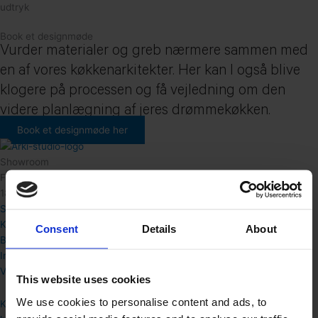
udtryk
Book et designmøde
Vurder materialer og greb nærmere sammen med
en af vores køkkenarkitekter. Her kan I også blive
klogere på processen og få vejledning om den
videre planlægning af jeres drømmekøkken.
Book et designmøde her
Showroom
Frederiksberg Allé 15 st tv.
1820 Frederiksberg
Shop
Køkken
Consent
Details
About
Bad & Garderobe
Inspiration
Værd at vide
This website uses cookies
We use cookies to personalise content and ads, to
Kontakt