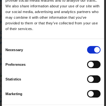
provide social media features and to analyse our traffic.
hej@arkistudio.dk
We also share information about your use of our site with
+45 52 11 52 21
our social media, advertising and analytics partners who
Presse henvendelser
may combine it with other information that you’ve
press@arkistudio.dk
provided to them or that they’ve collected from your use
of their services.
Om Arki Studio
Proces
Priser
Consent
Necessary
Selection
Instagram
Facebook
Preferences
Pinterest
Statistics
Arki Studio
CVR Nr: 41292903
Handelsbetingelser
Marketing
Cookiepolitik
FAQ