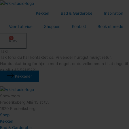
Gå
til
Køkken
Bad & Garderobe
Inspiration
indholdet
Værd at vide
Shoppen
Kontakt
Book et møde
0
Kurv
Tak!
Tak fordi du har kontaktet os. Vi vender hurtigst muligt retur.
Har du akut brug for hjælp med noget, er du velkommen til at ringe til
os på +45 52115221
Køkkener
Showroom
Frederiksberg Allé 15 st tv.
1820 Frederiksberg
Shop
Køkken
Bad & Garderobe