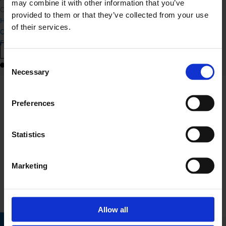
may combine it with other information that you’ve
CVR Nr: 41292903
provided to them or that they’ve collected from your use
Handelsbetingelser
of their services.
Cookiepolitik
FAQ
Vis Kurv
Shop Videre
Consent
Necessary
Selection
Køkken
Preferences
Bad & Garderobe
Inspiration
Statistics
Værd at vide
Marketing
Shoppen
Kontakt
Book et møde
Allow all
Book et møde